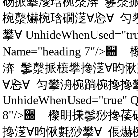
砀挀攀瀀琀椀漀渀 䰀漀挀
椀漀爀椀琀礀㴀∀㤀∀ 匀
攀∀ UnhideWhenUsed="true
Name="heading 7
渀 䰀漀挀欀攀搀㴀∀昀愀
∀㤀∀ 匀攀洀椀䠀椀搀搀
UnhideWhenUsed="true" Q
8"/>਀ 㰀眀㨀䰀猀搀
搀㴀∀昀愀氀猀攀∀ 倀爀