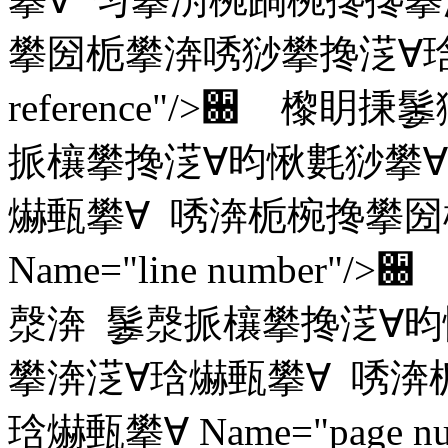
攀圀栀攀渀唀猀攀搀㴀∀琀爀甀攀∀
reference"/>਀ 
挀欀攀搀㴀∀昀愀氀猀攀∀
爀甀攀∀ 唀渀栀椀搀攀圀
Name="line numbe
漀渀 䰀漀挀欀攀搀㴀∀昀
攀渀㴀∀琀爀甀攀∀ 唀渀
琀爀甀攀∀ Name="page