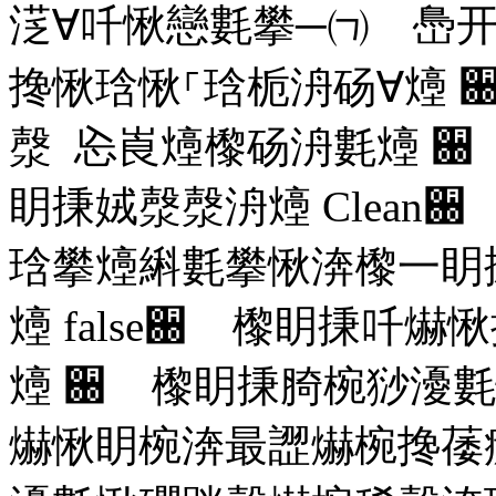
㴀∀吀愀戀氀攀─㈀ 㠀
搀愀琀愀⸀琀栀洀砀∀㸀
਀
漀 㤀崀㸀㰀砀洀氀㸀
਀
眀㨀娀漀漀洀㸀
Clean
਀
琀攀㸀䌀氀攀愀渀㰀⼀眀
㸀
false
਀ 㰀眀㨀吀爀愀
㸀
਀ 㰀眀㨀䐀椀猀瀀氀
爀愀眀椀渀最䜀爀椀搀䔀