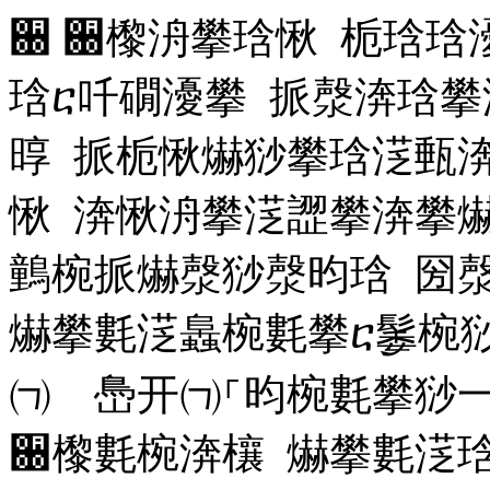
਀ ਀㰀洀攀琀愀 栀琀琀
琀ⴀ吀礀瀀攀 挀漀渀琀
㬀 挀栀愀爀猀攀琀㴀甀
愀 渀愀洀攀㴀䜀攀渀攀
䴀椀挀爀漀猀漀昀琀 圀
爀攀氀㴀䘀椀氀攀ⴀ䰀椀
㈀ 㠀开㈀⸀昀椀氀攀猀
਀㰀氀椀渀欀 爀攀氀㴀