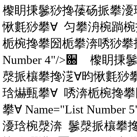
㰀眀㨀䰀猀搀䔀砀挀攀瀀
愀氀猀攀∀ 匀攀洀椀䠀椀
栀椀搀攀圀栀攀渀唀猀攀搀㴀∀
Number 4"/>਀ 㰀
漀挀欀攀搀㴀∀昀愀氀猀攀
琀爀甀攀∀ 唀渀栀椀搀
攀∀ Name="List Num
瀀琀椀漀渀 䰀漀挀欀攀搀