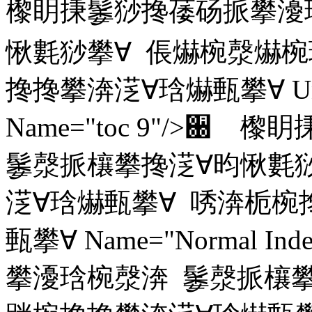
㰀眀㨀䰀猀搀䔀砀挀攀瀀
愀氀猀攀∀ 倀爀椀漀爀椀
搀搀攀渀㴀∀琀爀甀攀∀ Unhid
Name="toc 9"/>
䰀漀挀欀攀搀㴀∀昀愀氀
㴀∀琀爀甀攀∀ 唀渀栀椀
甀攀∀ Name="Normal 
攀瀀琀椀漀渀 䰀漀挀欀攀