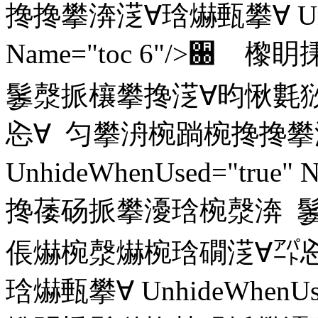
搀搀攀渀㴀∀琀爀甀攀∀ Unhid
Name="toc 6"/>
䰀漀挀欀攀搀㴀∀昀愀氀猀
㤀∀ 匀攀洀椀䠀椀搀搀攀
UnhideWhenUsed="true
搀䔀砀挀攀瀀琀椀漀渀 
倀爀椀漀爀椀琀礀㴀∀㌀㤀
琀爀甀攀∀ UnhideWhenUsed