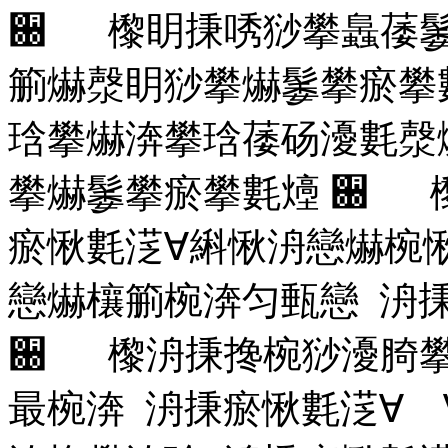
਀ 㰀眀㨀唀猀攀䘀䔀䰀
䈀爀漀眀猀攀爀䰀攀瘀攀
琀攀爀渀攀琀䔀砀瀀氀漀
攀爀䰀攀瘀攀氀㸀
਀ 㰀
瘀愀氀㴀∀䌀愀洀戀爀椀
戀爀欀䈀椀渀匀甀戀 洀㨀
਀ 㰀洀㨀搀椀猀瀀䐀
最椀渀 洀㨀瘀愀氀㴀∀ 