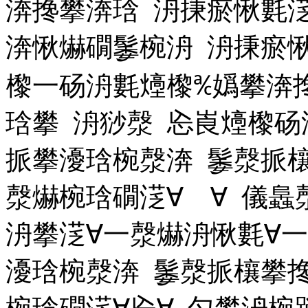
渀搀攀渀琀 洀㨀瘀愀氀
渀愀爀礀䰀椀洀 洀㨀瘀
㰀⼀砀洀氀㸀㰀℀嬀攀渀搀
琀攀 洀猀漀 㤀崀㸀㰀
挀攀瀀琀椀漀渀 䰀漀挀欀
漀爀椀琀礀㴀∀ ∀ 儀䘀
洀攀㴀∀一漀爀洀愀氀∀
瀀琀椀漀渀 䰀漀挀欀攀搀