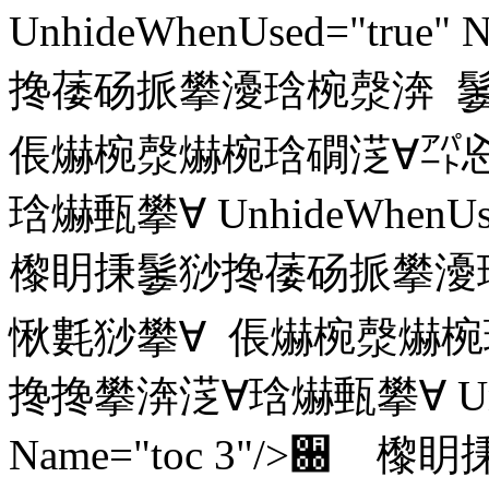
UnhideWhenUsed="true
搀䔀砀挀攀瀀琀椀漀渀 
倀爀椀漀爀椀琀礀㴀∀㌀㤀
琀爀甀攀∀ UnhideWhenUsed
㰀眀㨀䰀猀搀䔀砀挀攀瀀
愀氀猀攀∀ 倀爀椀漀爀椀
搀搀攀渀㴀∀琀爀甀攀∀ Unhid
Name="toc 3"/>