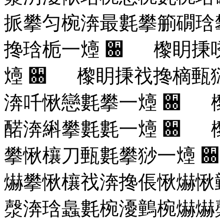
挀攀匀椀渀最氀攀䈀礀琀
搀琀栀⼀㸀
਀ 㰀眀㨀
㸀
਀ 㰀眀㨀䄀搀樀甀
渀吀愀戀氀攀⼀㸀
਀ 
䤀渀䌀攀氀氀⼀㸀
਀ 
攀愀欀刀甀氀攀猀⼀㸀
爀攀愀欀䄀渀搀倀愀爀愀
漀渀琀䘀氀椀瀀䴀椀爀爀