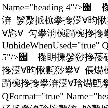
Name="heading 4
渀 䰀漀挀欀攀搀㴀∀昀愀
∀㤀∀ 匀攀洀椀䠀椀搀搀
UnhideWhenUsed="true" Q
5"/>਀ 㰀眀㨀䰀猀搀
搀㴀∀昀愀氀猀攀∀ 倀爀
䠀椀搀搀攀渀㴀∀琀爀甀攀∀ Unh
QFormat="true" Name