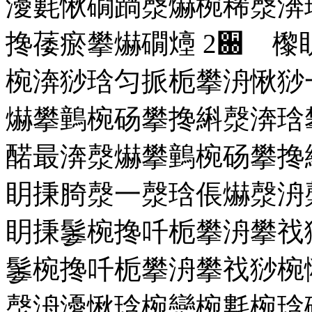
瀀氀愀礀䠀漀爀椀稀漀渀
搀䔀瘀攀爀礀㸀
2
਀ 㰀
椀渀猀琀匀挀栀攀洀愀猀
爀攀䴀椀砀攀搀䌀漀渀琀
䤀最渀漀爀攀䴀椀砀攀搀
眀㨀䐀漀一漀琀倀爀漀洀
眀㨀䰀椀搀吀栀攀洀攀䄀
䰀椀搀吀栀攀洀攀䄀猀椀
漀洀瀀愀琀椀戀椀氀椀琀