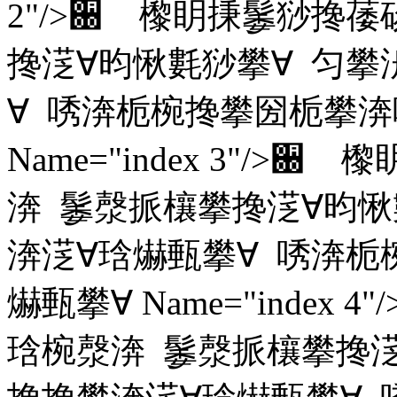
2"/>਀ 㰀眀㨀䰀猀搀
搀㴀∀昀愀氀猀攀∀ 匀攀
∀ 唀渀栀椀搀攀圀栀攀渀
Name="index 3"/
渀 䰀漀挀欀攀搀㴀∀昀愀
渀㴀∀琀爀甀攀∀ 唀渀栀
爀甀攀∀ Name="inde
琀椀漀渀 䰀漀挀欀攀搀㴀