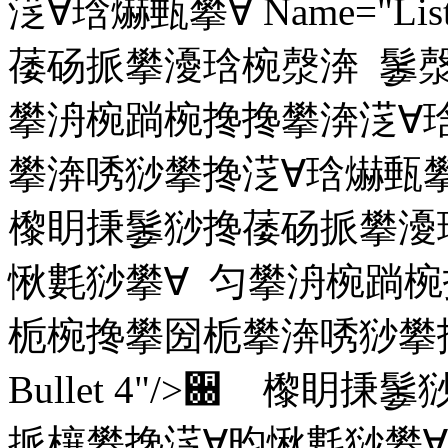
㴀∀琀爀甀攀∀ Name="Lis
䔀砀挀攀瀀琀椀漀渀 䰀漀
攀洀椀䠀椀搀搀攀渀㴀∀
攀渀唀猀攀搀㴀∀琀爀甀攀∀ Nam
㰀眀㨀䰀猀搀䔀砀挀攀瀀
愀氀猀攀∀ 匀攀洀椀䠀椀
栀椀搀攀圀栀攀渀唀猀攀搀㴀∀
Bullet 4"/>਀ 㰀
挀欀攀搀㴀∀昀愀氀猀攀∀