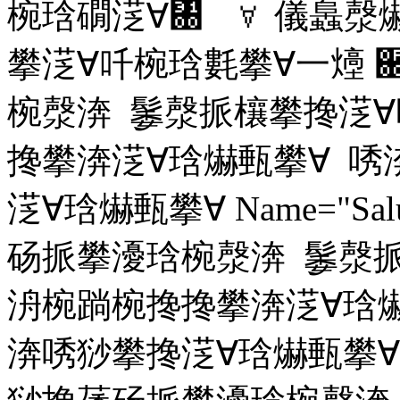
椀琀礀㴀∀㄀ ∀ 儀䘀漀
攀㴀∀吀椀琀氀攀∀⼀㸀
椀漀渀 䰀漀挀欀攀搀㴀∀
搀攀渀㴀∀琀爀甀攀∀ 
㴀∀琀爀甀攀∀ Name="Sa
砀挀攀瀀琀椀漀渀 䰀漀挀
洀椀䠀椀搀搀攀渀㴀∀琀
渀唀猀攀搀㴀∀琀爀甀攀∀ Na