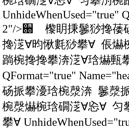
椀琀礀㴀∀㤀∀ 匀攀洀椀
UnhideWhenUsed="true" Q
2"/>਀ 㰀眀㨀䰀猀搀
搀㴀∀昀愀氀猀攀∀ 倀爀
䠀椀搀搀攀渀㴀∀琀爀甀攀∀ Unh
QFormat="true" Name
砀挀攀瀀琀椀漀渀 䰀漀挀
椀漀爀椀琀礀㴀∀㤀∀ 匀
攀∀ UnhideWhenUsed="true