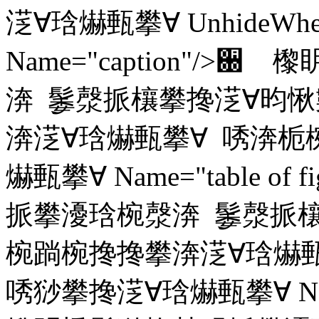
㴀∀琀爀甀攀∀ UnhideWhenUs
Name="caption"/
渀 䰀漀挀欀攀搀㴀∀昀愀
渀㴀∀琀爀甀攀∀ 唀渀栀
爀甀攀∀ Name="table o
挀攀瀀琀椀漀渀 䰀漀挀欀
椀䠀椀搀搀攀渀㴀∀琀爀
唀猀攀搀㴀∀琀爀甀攀∀ Name=