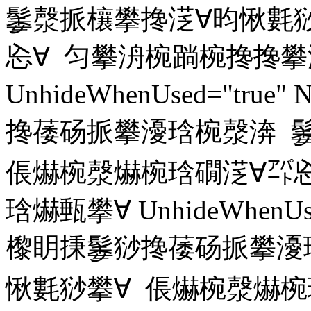
䰀漀挀欀攀搀㴀∀昀愀氀猀
㤀∀ 匀攀洀椀䠀椀搀搀攀
UnhideWhenUsed="true
搀䔀砀挀攀瀀琀椀漀渀 
倀爀椀漀爀椀琀礀㴀∀㌀㤀
琀爀甀攀∀ UnhideWhenUsed
㰀眀㨀䰀猀搀䔀砀挀攀瀀
愀氀猀攀∀ 倀爀椀漀爀椀