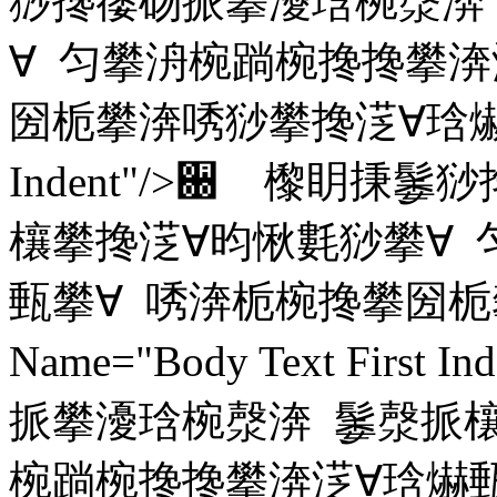
猀搀䔀砀挀攀瀀琀椀漀渀
∀ 匀攀洀椀䠀椀搀搀攀渀
圀栀攀渀唀猀攀搀㴀∀琀爀甀攀∀ N
Indent"/>਀ 㰀眀
欀攀搀㴀∀昀愀氀猀攀∀ 
甀攀∀ 唀渀栀椀搀攀圀栀
Name="Body Text Fir
挀攀瀀琀椀漀渀 䰀漀挀欀
椀䠀椀搀搀攀渀㴀∀琀爀