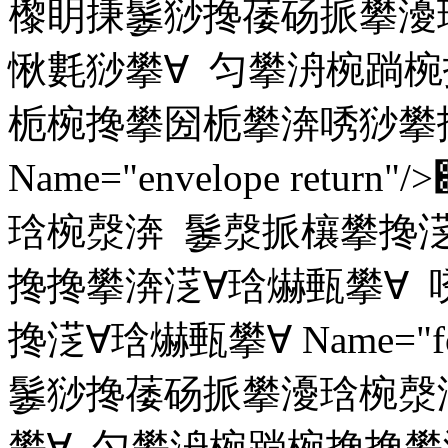
㰀眀㨀䰀猀搀䔀砀挀攀瀀
愀氀猀攀∀ 匀攀洀椀䠀椀
栀椀搀攀圀栀攀渀唀猀攀
Name="envelope re
琀椀漀渀 䰀漀挀欀攀搀㴀
搀搀攀渀㴀∀琀爀甀攀∀
搀㴀∀琀爀甀攀∀ Name="foo
䰀猀搀䔀砀挀攀瀀琀椀漀
攀∀ 匀攀洀椀䠀椀搀搀攀