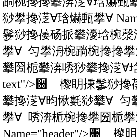
䠀椀搀搀攀渀㴀∀琀爀甀
猀攀搀㴀∀琀爀甀攀∀ Name="
䰀猀搀䔀砀挀攀瀀琀椀漀
攀∀ 匀攀洀椀䠀椀搀搀攀
攀圀栀攀渀唀猀攀搀㴀∀琀爀甀攀∀
text"/>਀ 㰀眀㨀䰀
攀搀㴀∀昀愀氀猀攀∀ 匀
攀∀ 唀渀栀椀搀攀圀栀攀
Name="header"/>