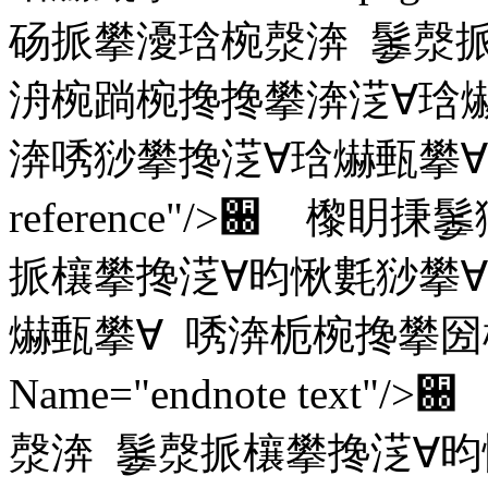
砀挀攀瀀琀椀漀渀 䰀漀挀
洀椀䠀椀搀搀攀渀㴀∀琀
渀唀猀攀搀㴀∀琀爀甀攀∀ Nam
reference"/>਀ 
挀欀攀搀㴀∀昀愀氀猀攀∀
爀甀攀∀ 唀渀栀椀搀攀圀
Name="endnote te
漀渀 䰀漀挀欀攀搀㴀∀昀