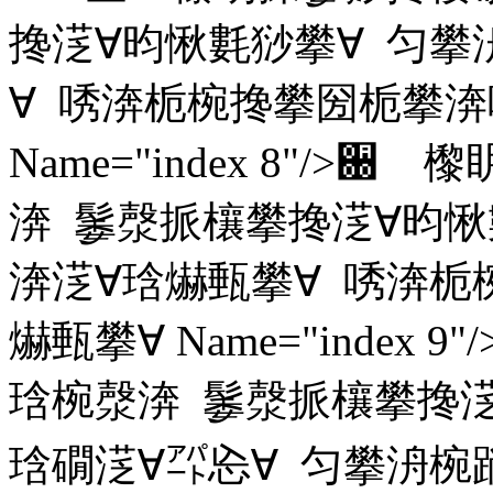
搀㴀∀昀愀氀猀攀∀ 匀攀
∀ 唀渀栀椀搀攀圀栀攀渀
Name="index 8"/
渀 䰀漀挀欀攀搀㴀∀昀愀
渀㴀∀琀爀甀攀∀ 唀渀栀
爀甀攀∀ Name="inde
琀椀漀渀 䰀漀挀欀攀搀㴀
琀礀㴀∀㌀㤀∀ 匀攀洀椀