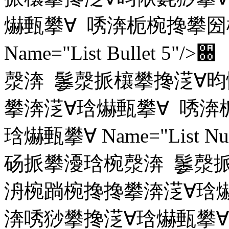
爀甀攀∀ 唀渀栀椀搀攀圀
Name="List Bulle
漀渀 䰀漀挀欀攀搀㴀∀昀
攀渀㴀∀琀爀甀攀∀ 唀渀
琀爀甀攀∀ Name="List 
砀挀攀瀀琀椀漀渀 䰀漀挀
洀椀䠀椀搀搀攀渀㴀∀琀
渀唀猀攀搀㴀∀琀爀甀攀∀ Nam