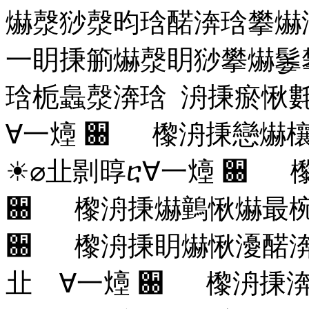
爀漀猀漀昀琀䤀渀琀攀爀
⼀眀㨀䈀爀漀眀猀攀爀䰀
琀栀䘀漀渀琀 洀㨀瘀愀
∀⼀㸀
਀ 㰀洀㨀戀爀欀
☀⌀㐀㔀㬀ⴀ∀⼀㸀
਀ 㰀
਀ 㰀洀㨀爀䴀愀爀最椀
਀ 㰀洀㨀眀爀愀瀀䤀渀
㐀 ∀⼀㸀
਀ 㰀洀㨀渀