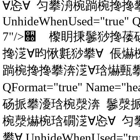
∀㤀∀ 匀攀洀椀䠀椀搀搀
UnhideWhenUsed="true" Q
7"/>਀ 㰀眀㨀䰀猀搀
搀㴀∀昀愀氀猀攀∀ 倀爀
䠀椀搀搀攀渀㴀∀琀爀甀攀∀ Unh
QFormat="true" Name
砀挀攀瀀琀椀漀渀 䰀漀挀
椀漀爀椀琀礀㴀∀㤀∀ 匀
攀∀ UnhideWhenUsed="true