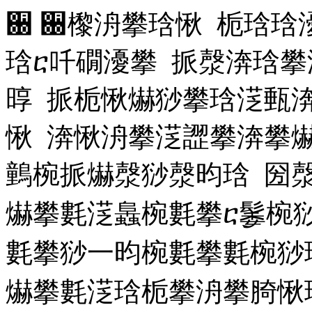
਀ ਀㰀洀攀琀愀 栀琀琀
琀ⴀ吀礀瀀攀 挀漀渀琀
㬀 挀栀愀爀猀攀琀㴀甀
愀 渀愀洀攀㴀䜀攀渀攀
䴀椀挀爀漀猀漀昀琀 圀
爀攀氀㴀䘀椀氀攀ⴀ䰀椀猀
氀攀猀⼀昀椀氀攀氀椀猀
爀攀氀㴀琀栀攀洀攀䐀愀