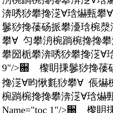
渀唀猀攀搀㴀∀琀爀甀攀∀ Na
䰀猀搀䔀砀挀攀瀀琀椀漀
攀∀ 匀攀洀椀䠀椀搀搀攀
攀圀栀攀渀唀猀攀搀㴀∀琀爀甀
9"/>਀ 㰀眀㨀䰀猀搀
搀㴀∀昀愀氀猀攀∀ 倀爀
椀䠀椀搀搀攀渀㴀∀琀爀甀攀∀ U
Name="toc 1"/>