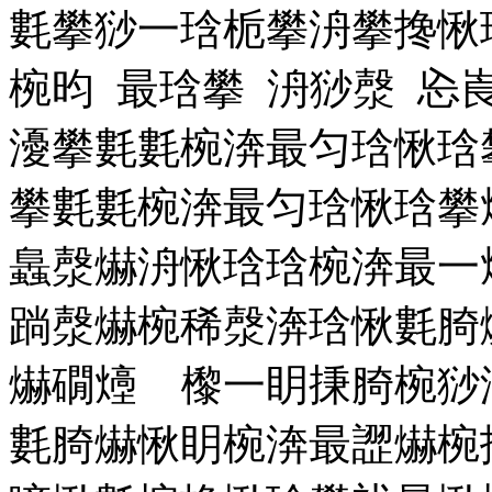
氀攀猀⼀琀栀攀洀攀搀愀
椀昀 最琀攀 洀猀漀 㤀
瀀攀氀氀椀渀最匀琀愀琀
攀氀氀椀渀最匀琀愀琀攀
䘀漀爀洀愀琀琀椀渀最⼀
䠀漀爀椀稀漀渀琀愀氀䐀
爀礀㸀 㰀⼀眀㨀䐀椀猀
氀䐀爀愀眀椀渀最䜀爀椀