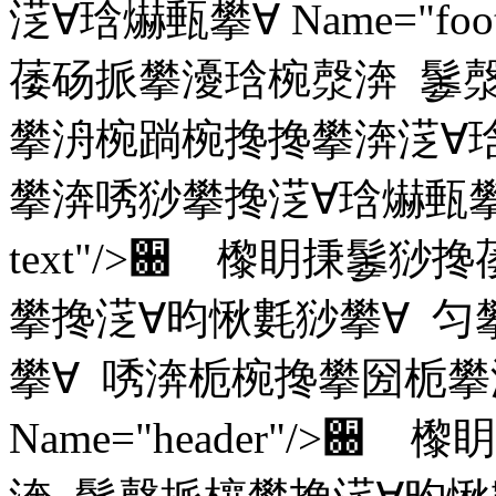
㴀∀琀爀甀攀∀ Name="foo
䔀砀挀攀瀀琀椀漀渀 䰀漀
攀洀椀䠀椀搀搀攀渀㴀∀
攀渀唀猀攀搀㴀∀琀爀甀攀∀ Na
text"/>਀ 㰀眀㨀䰀
攀搀㴀∀昀愀氀猀攀∀ 匀
攀∀ 唀渀栀椀搀攀圀栀攀
Name="header"/>