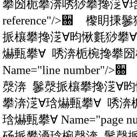
攀圀栀攀渀唀猀攀搀㴀∀琀爀甀攀∀
reference"/>਀ 
挀欀攀搀㴀∀昀愀氀猀攀∀
爀甀攀∀ 唀渀栀椀搀攀圀
Name="line numbe
漀渀 䰀漀挀欀攀搀㴀∀昀
攀渀㴀∀琀爀甀攀∀ 唀渀
琀爀甀攀∀ Name="page
砀挀攀瀀琀椀漀渀 䰀漀挀