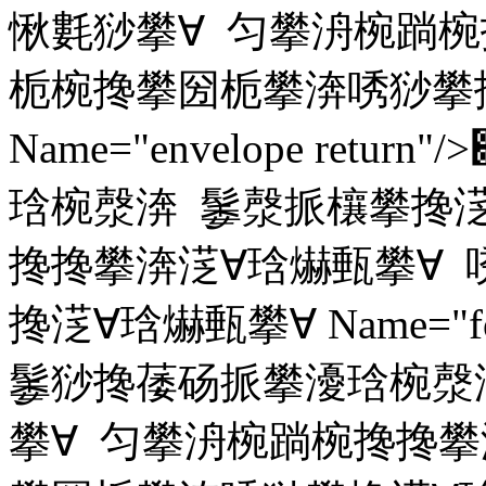
愀氀猀攀∀ 匀攀洀椀䠀椀
栀椀搀攀圀栀攀渀唀猀攀
Name="envelope re
琀椀漀渀 䰀漀挀欀攀搀㴀
搀搀攀渀㴀∀琀爀甀攀∀
搀㴀∀琀爀甀攀∀ Name="foo
䰀猀搀䔀砀挀攀瀀琀椀漀
攀∀ 匀攀洀椀䠀椀搀搀攀