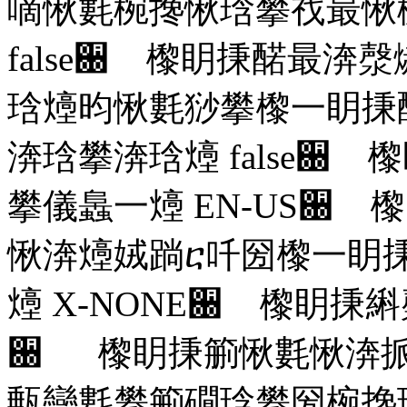
嘀愀氀椀搀愀琀攀䄀最愀
false
਀ 㰀眀㨀䤀最渀漀
琀㸀昀愀氀猀攀㰀⼀眀㨀
渀琀攀渀琀㸀
false
਀ 㰀
攀儀䘀⼀㸀
EN-US
਀ 㰀
愀渀㸀娀䠀ⴀ吀圀㰀⼀眀
㸀
X-NONE
਀ 㰀眀㨀䌀
਀ 㰀眀㨀䈀愀氀愀渀挀
甀戀氀攀䈀礀琀攀圀椀搀