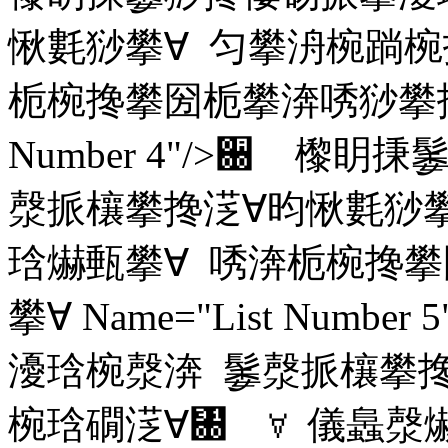
愀氀猀攀∀ 匀攀洀椀䠀椀
栀椀搀攀圀栀攀渀唀猀攀搀㴀∀
Number 4"/>਀ 㰀
漀挀欀攀搀㴀∀昀愀氀猀攀
琀爀甀攀∀ 唀渀栀椀搀
攀∀ Name="List Num
瀀琀椀漀渀 䰀漀挀欀攀搀
椀琀礀㴀∀㄀ ∀ 儀䘀漀