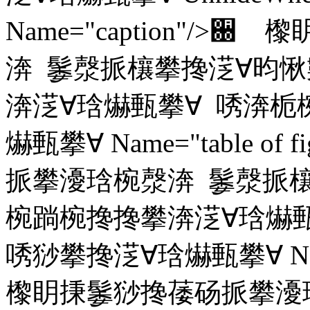
Name="caption"/
渀 䰀漀挀欀攀搀㴀∀昀愀
渀㴀∀琀爀甀攀∀ 唀渀栀
爀甀攀∀ Name="table o
挀攀瀀琀椀漀渀 䰀漀挀欀
椀䠀椀搀搀攀渀㴀∀琀爀
唀猀攀搀㴀∀琀爀甀攀∀ Name=
㰀眀㨀䰀猀搀䔀砀挀攀瀀