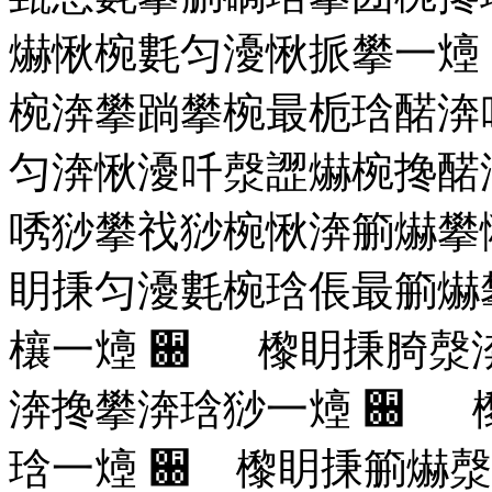
爀愀椀氀匀瀀愀挀攀⼀㸀
椀渀攀䠀攀椀最栀琀䤀渀
匀渀愀瀀吀漀䜀爀椀搀䤀
唀猀攀䄀猀椀愀渀䈀爀攀
眀㨀匀瀀氀椀琀倀最䈀爀
欀⼀㸀
਀ 㰀眀㨀䐀漀
渀搀攀渀琀猀⼀㸀
਀ 
琀⼀㸀 ਀ 㰀眀㨀䈀爀