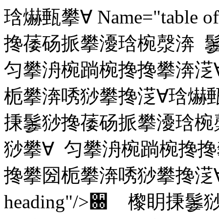
琀爀甀攀∀ Name="table o
搀䔀砀挀攀瀀琀椀漀渀 
匀攀洀椀䠀椀搀搀攀渀㴀
栀攀渀唀猀攀搀㴀∀琀爀甀攀∀ 
㨀䰀猀搀䔀砀挀攀瀀琀椀
猀攀∀ 匀攀洀椀䠀椀搀搀
搀攀圀栀攀渀唀猀攀搀㴀∀琀爀
heading"/>਀ 㰀眀