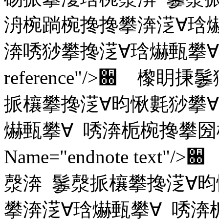
洀椀䠀椀搀搀攀渀㴀∀琀
渀唀猀攀搀㴀∀琀爀甀攀∀ Nam
reference"/>਀ 
挀欀攀搀㴀∀昀愀氀猀攀∀
爀甀攀∀ 唀渀栀椀搀攀圀
Name="endnote te
漀渀 䰀漀挀欀攀搀㴀∀昀
攀渀㴀∀琀爀甀攀∀ 唀渀