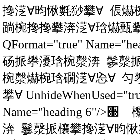
搀㴀∀昀愀氀猀攀∀ 倀爀
䠀椀搀搀攀渀㴀∀琀爀甀攀∀ Unh
QFormat="true" Name
砀挀攀瀀琀椀漀渀 䰀漀挀
椀漀爀椀琀礀㴀∀㤀∀ 匀
攀∀ UnhideWhenUsed="true
Name="heading 6
渀 䰀漀挀欀攀搀㴀∀昀愀