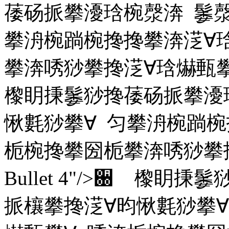
䔀砀挀攀瀀琀椀漀渀 䰀漀
攀洀椀䠀椀搀搀攀渀㴀∀
攀渀唀猀攀搀㴀∀琀爀甀攀∀ Nam
㰀眀㨀䰀猀搀䔀砀挀攀瀀
愀氀猀攀∀ 匀攀洀椀䠀椀
栀椀搀攀圀栀攀渀唀猀攀搀㴀∀
Bullet 4"/>਀ 㰀
挀欀攀搀㴀∀昀愀氀猀攀∀