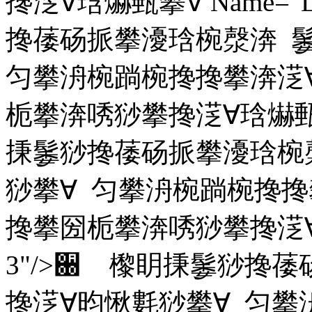
搀㴀∀琀爀甀攀∀ Name="L
搀䔀砀挀攀瀀琀椀漀渀 
匀攀洀椀䠀椀搀搀攀渀㴀
栀攀渀唀猀攀搀㴀∀琀爀甀攀∀ 
㨀䰀猀搀䔀砀挀攀瀀琀椀
猀攀∀ 匀攀洀椀䠀椀搀搀
搀攀圀栀攀渀唀猀攀搀㴀∀琀爀
3"/>਀ 㰀眀㨀䰀猀搀
搀㴀∀昀愀氀猀攀∀ 匀攀