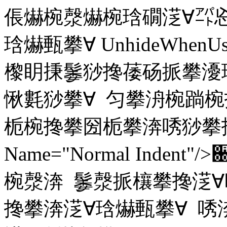
倀爀椀漀爀椀琀礀㴀∀㌀㤀
琀爀甀攀∀ UnhideWhenUsed
㰀眀㨀䰀猀搀䔀砀挀攀瀀
愀氀猀攀∀ 匀攀洀椀䠀椀
栀椀搀攀圀栀攀渀唀猀攀
Name="Normal Ind
椀漀渀 䰀漀挀欀攀搀㴀∀
搀攀渀㴀∀琀爀甀攀∀ 