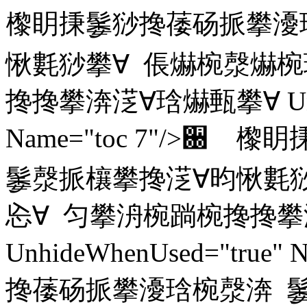
㰀眀㨀䰀猀搀䔀砀挀攀瀀
愀氀猀攀∀ 倀爀椀漀爀椀
搀搀攀渀㴀∀琀爀甀攀∀ Unhid
Name="toc 7"/>
䰀漀挀欀攀搀㴀∀昀愀氀猀
㤀∀ 匀攀洀椀䠀椀搀搀攀
UnhideWhenUsed="true
搀䔀砀挀攀瀀琀椀漀渀 