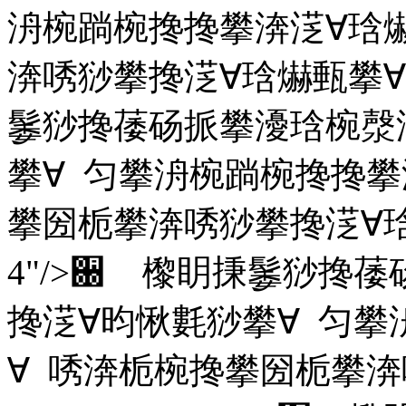
洀椀䠀椀搀搀攀渀㴀∀琀
渀唀猀攀搀㴀∀琀爀甀攀∀ Na
䰀猀搀䔀砀挀攀瀀琀椀漀
攀∀ 匀攀洀椀䠀椀搀搀攀
攀圀栀攀渀唀猀攀搀㴀∀琀爀甀
4"/>਀ 㰀眀㨀䰀猀搀
搀㴀∀昀愀氀猀攀∀ 匀攀
∀ 唀渀栀椀搀攀圀栀攀渀