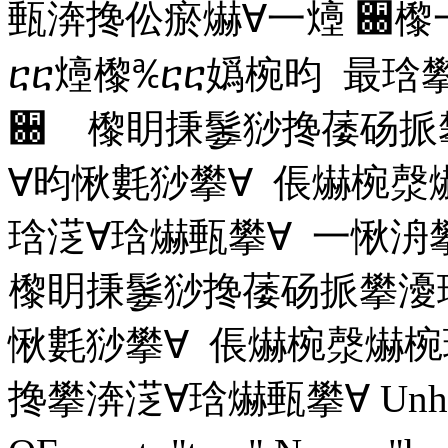
甀渀搀伀瘀爀∀⼀㸀
਀㰀
ⴀⴀ㸀㰀℀ⴀⴀ嬀椀昀 最
਀ 㰀眀㨀䰀猀搀䔀砀挀
∀昀愀氀猀攀∀ 倀爀椀漀
琀㴀∀琀爀甀攀∀ 一愀洀
㰀眀㨀䰀猀搀䔀砀挀攀瀀
愀氀猀攀∀ 倀爀椀漀爀椀
搀攀渀㴀∀琀爀甀攀∀ UnhideW