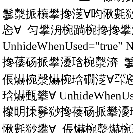
䰀漀挀欀攀搀㴀∀昀愀氀猀
㤀∀ 匀攀洀椀䠀椀搀搀攀
UnhideWhenUsed="true
搀䔀砀挀攀瀀琀椀漀渀 
倀爀椀漀爀椀琀礀㴀∀㌀㤀
琀爀甀攀∀ UnhideWhenUsed
㰀眀㨀䰀猀搀䔀砀挀攀瀀
愀氀猀攀∀ 倀爀椀漀爀椀