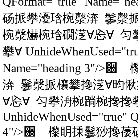
QFormat="true" Name
砀挀攀瀀琀椀漀渀 䰀漀挀
椀漀爀椀琀礀㴀∀㤀∀ 匀
攀∀ UnhideWhenUsed="true
Name="heading 3
渀 䰀漀挀欀攀搀㴀∀昀愀
∀㤀∀ 匀攀洀椀䠀椀搀搀
UnhideWhenUsed="true" Q
4"/>਀ 㰀眀㨀䰀猀搀