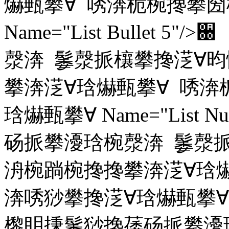
爀甀攀∀ 唀渀栀椀搀攀圀
Name="List Bulle
漀渀 䰀漀挀欀攀搀㴀∀昀
攀渀㴀∀琀爀甀攀∀ 唀渀
琀爀甀攀∀ Name="List 
砀挀攀瀀琀椀漀渀 䰀漀挀
洀椀䠀椀搀搀攀渀㴀∀琀
渀唀猀攀搀㴀∀琀爀甀攀∀ Nam
㰀眀㨀䰀猀搀䔀砀挀攀瀀