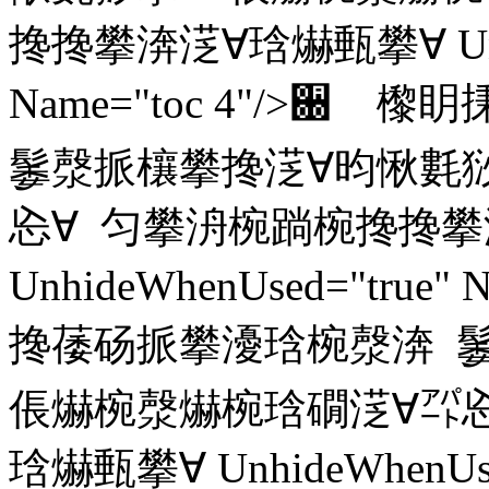
搀搀攀渀㴀∀琀爀甀攀∀ Unhid
Name="toc 4"/>
䰀漀挀欀攀搀㴀∀昀愀氀猀
㤀∀ 匀攀洀椀䠀椀搀搀攀
UnhideWhenUsed="true
搀䔀砀挀攀瀀琀椀漀渀 
倀爀椀漀爀椀琀礀㴀∀㌀㤀
琀爀甀攀∀ UnhideWhenUsed