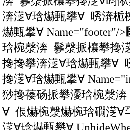
渀 䰀漀挀欀攀搀㴀∀昀愀
渀㴀∀琀爀甀攀∀ 唀渀栀
爀甀攀∀ Name="foot
琀椀漀渀 䰀漀挀欀攀搀㴀
搀搀攀渀㴀∀琀爀甀攀∀
搀㴀∀琀爀甀攀∀ Name="in
猀搀䔀砀挀攀瀀琀椀漀渀
∀ 倀爀椀漀爀椀琀礀㴀∀
㴀∀琀爀甀攀∀ UnhideWhenUs