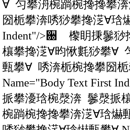
∀ 匀攀洀椀䠀椀搀搀攀渀
圀栀攀渀唀猀攀搀㴀∀琀爀甀攀∀ N
Indent"/>਀ 㰀眀
欀攀搀㴀∀昀愀氀猀攀∀ 
甀攀∀ 唀渀栀椀搀攀圀栀
Name="Body Text Fir
挀攀瀀琀椀漀渀 䰀漀挀欀
椀䠀椀搀搀攀渀㴀∀琀爀
唀猀攀搀㴀∀琀爀甀攀∀ Name=