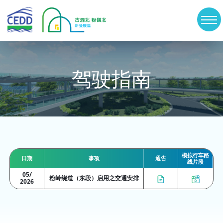
Skip
古
洞
to
切
北
及
main
換
粉
content
岭
選
北
新
單
驾驶指南
发
展
区
模拟行车路
日期
事项
通告
线片段
05/
粉岭绕道（东段）启用之交通安排
2026