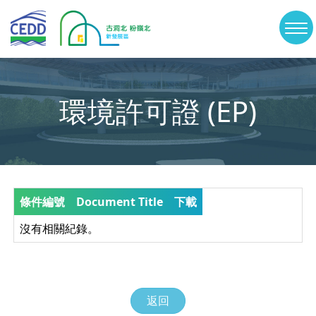
Skip
古
洞
to
切
北
及
main
換
粉
content
嶺
選
北
新
單
環境許可證 (EP)
發
展
區
條件編號
Document Title
下載
沒有相關紀錄。
返回